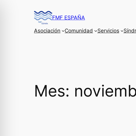
Saltar
al
FMF ESPAÑA
contenido
Asociación
Comunidad
Servicios
Sínd
Mes:
noviemb