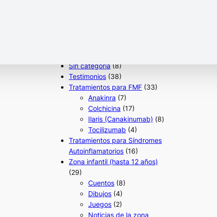
Noticias del Servicio de
Medicina y Enfermería:
Medicina
(4)
Pedagogía
(22)
Proyectos
(11)
Psicología
(22)
Sin categoría
(8)
Testimonios
(38)
Tratamientos para FMF
(33)
Anakinra
(7)
Colchicina
(17)
Ilaris (Canakinumab)
(8)
Tocilizumab
(4)
Tratamientos para Síndromes
Autoinflamatorios
(16)
Zona infantil (hasta 12 años)
(29)
Cuentos
(8)
Dibujos
(4)
Juegos
(2)
Noticias de la zona